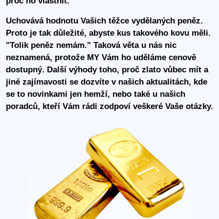
proč ho vlastnit.
Uchovává hodnotu Vašich těžce vydělaných peněz.
Proto je tak důležité, abyste kus takového kovu měli.
"Tolik peněz nemám." Taková věta u nás nic
neznamená, protože MY Vám ho uděláme cenově
dostupný. Další výhody toho, proč zlato vůbec mít a
jiné zajímavosti se dozvíte v našich aktualitách, kde
se to novinkami jen hemží, nebo také u našich
poradců, kteří Vám rádi zodpoví veškeré Vaše otázky.