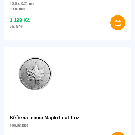
40,6 x 3,21 mm
999/1000
3 199 Kč
vč. DPH
Stříbrná mince Maple Leaf 1 oz
999,9/1000