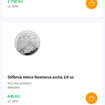
2 730 Kč
vč. DPH
Stříbrná mince Noemova archa 1/4 oz
20,2 mm (průměr)
999/1000
649 Kč
vč. DPH