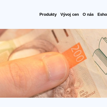
Produkty
Vývoj cen
O nás
Esho