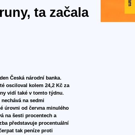
uny, ta začala
ýden Česká národní banka.
té osciloval kolem 24,2 Kč za
y vidí také v tomto týdnu.
u nechává na sedmi
jné úrovni od června minulého
á na šesti procentech a
azba představuje procentuální
erpat tak peníze proti