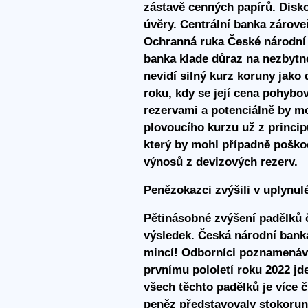
zástavě cenných papírů. Disko
úvěry. Centrální banka zárove
Ochranná ruka České národní 
banka klade důraz na nezbytnos
nevidí silný kurz koruny jako
roku, kdy se její cena pohyb
rezervami a potenciálně by mo
plovoucího kurzu už z princi
který by mohl případně poškod
výnosů z devizových rezerv.
Penězokazci zvýšili v uplynulé
Pětinásobné zvýšení padělků č
výsledek. Česká národní bank
mincí! Odborníci poznamenávají
prvnímu pololetí roku 2022 jde
všech těchto padělků je více
peněz představovaly stokorun