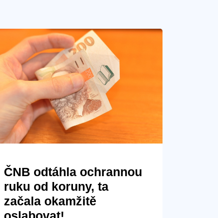
ČNB odtáhla ochrannou
ruku od koruny, ta
začala okamžitě
oslabovat!