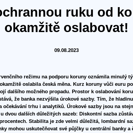
chrannou ruku od kor
okamžitě oslabovat!
09.08.2023
rvenčního režimu na podporu koruny oznámila minulý t
okamžitě oslabila česká měna. Kurz koruny vůči euru po
ojí dalšího možného propadu. Prostor k oslabování korun
tává, že banka nezvýšila úrokové sazby. Tím, že hladin
a očekávání trhu i analytiků. Úrokové sazby jsou na ste
u dvou dalších důležitých sazeb: Diskontní sazba zůstáv
procentech. Stabilita je zde velmi důležitá, lombardní s
ky mohou uskutečňovat své půjčky u centrální banky a č