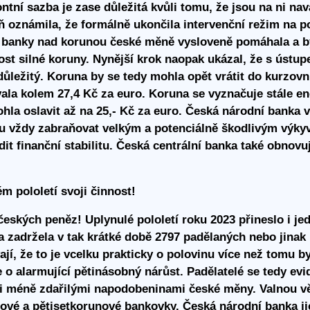
ntní sazba je zase důležitá kvůli tomu, že jsou na ni na
ň oznámila, že formálně ukončila intervenční režim na 
banky nad korunou české měně vysloveně pomáhala a byl
t silné koruny. Nynější krok naopak ukázal, že s ústupem
 důležitý. Koruna by se tedy mohla opět vrátit do kurzov
ovala kolem 27,4 Kč za euro. Koruna se vyznačuje stále
hla oslavit až na 25,- Kč za euro. Česká národní banka v
pu vždy zabraňovat velkým a potenciálně škodlivým výk
it finanční stabilitu. Česká centrální banka také obnovu
m pololetí svoji činnost!
eských peněz! Uplynulé pololetí roku 2023 přineslo i j
a zadržela v tak krátké době 2797 padělaných nebo jin
, že to je vcelku prakticky o polovinu více než tomu byl
 o alarmující pětinásobný nárůst. Padělatelé se tedy evi
 či méně zdařilými napodobeninami české měny. Valnou 
ové a pětisetkorunové bankovky. Česká národní banka j