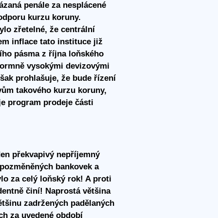
vázaná penále za nesplácené
podporu kurzu koruny.
o zřetelné, že centrální
 inflace tato instituce již
ního pásma z října loňského
 enormně vysokými devizovými
šak prohlašuje, že bude řízení
yvům takového kurzu koruny,
je program prodeje části
eden překvapivý nepříjemný
ak pozměněných bankovek a
o za celý loňský rok! A proti
dentně činí! Naprostá většina
většinu zadržených padělaných
ich za uvedené období