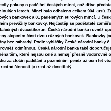
vedly pokusy o padělání českých mincí, což dříve předs
inulých letech. Mincí bylo odhaleno celkem 904 kusů. Z
ových bankovek a 81 padělaných eurových mincí. U čes
uhém převážily bankovky. Nejčastěji se padělatelé zaměřuj
a falešných dvacetikorun. Česká národní banka rovněž u
eny slepením částí dvou různých bankovek. Bankovky js
rány bez náhrady! Podle vyhlášky České národní banky č.
k rovněž odmítnout. Česká národní banka také doporuču
a těm, které nejsou celé a nemají přesně vodorovně o
sku za zločin padělání a pozměnění peněz až osm let vě
estné činnosti je trest až desetiletý.