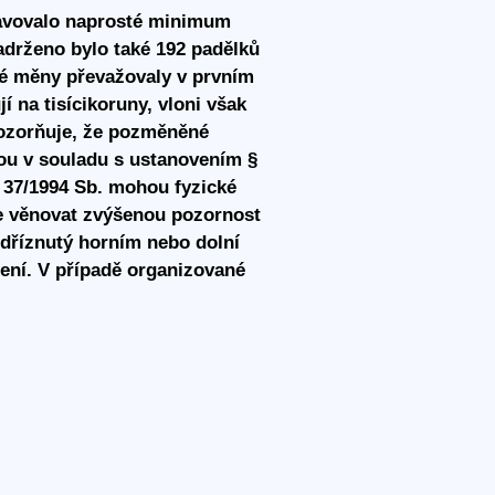
tavovalo naprosté minimum
adrženo bylo také 192 padělků
ké měny převažovaly v prvním
í na tisícikoruny, vloni však
pozorňuje, že pozměněné
ou v souladu s ustanovením §
 37/1994 Sb. mohou fyzické
je věnovat zvýšenou pozornost
dříznutý horním nebo dolní
zení. V případě organizované