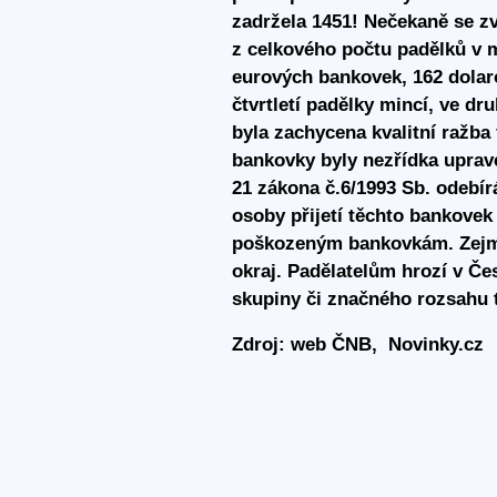
zadržela 1451! Nečekaně se z
z celkového počtu padělků v m
eurových bankovek, 162 dolar
čtvrtletí padělky mincí, ve dr
byla zachycena kvalitní ražb
bankovky byly nezřídka uprav
21 zákona č.6/1993 Sb. odebí
osoby přijetí těchto bankove
poškozeným bankovkám. Zejmén
okraj. Padělatelům hrozí v Če
skupiny či značného rozsahu tr
Zdroj: web ČNB, Novinky.cz