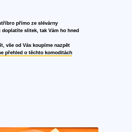
stříbro přímo ze slévárny
 doplatíte slitek, tak Vám ho hned
ít, vše od Vás koupíme nazpět
e přehled o těchto komoditách