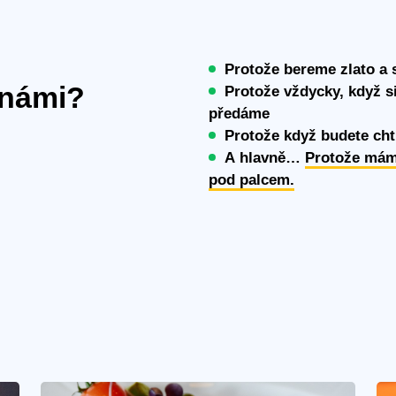
Protože bereme zlato a 
 námi?
Protože vždycky, když si
předáme
Protože když budete cht
A hlavně…
Protože mám
pod palcem.