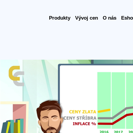
Produkty
Vývoj cen
O nás
Esho