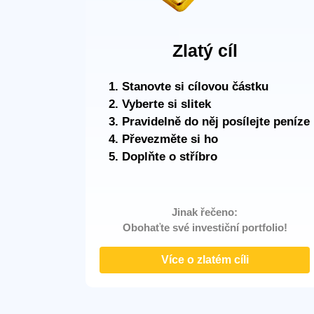
Zlatý cíl
Stanovte si cílovou částku
Vyberte si slitek
Pravidelně do něj posílejte peníze
Převezměte si ho
Doplňte o stříbro
Jinak řečeno:
Obohaťte své investiční portfolio!
Více o zlatém cíli