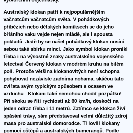
Australský klokan patří k nejpopulárnějším
vačnatcům vačnatcům světa. V pohádkových
příbězích nebo dětských komiksech se do jeho
břišního vaku vejde nejen mládě, ale i spousta
pokladů. Jistě by se našel pohádkový klokan nosící
sebou také sbírku mincí. Jako symbol klokan pronikl
třeba i na výsostné znaky australského vojenského
letectva! Červený klokan v modrém kruhu na bílém
poli. Protože většina klokanovitých není schopna
pohybovat nezávisle zadníma nohama, skáčou tato
zvířata svým typickým způsobem s ocasem ve
vzduchu. Klokani také nemohou chodit pozpátku!
Při skoku se řítí rychlostí až 60 km/h, doskočí na
jeden odraz třeba i 11 metrů. Zatímco se klokan živí
spásání trávy, sám představoval velmi důležitý zdroj
masa pro australské domorodce. Ti lovili klokany
pomocí oštěpů a australských bumerangů. Podle