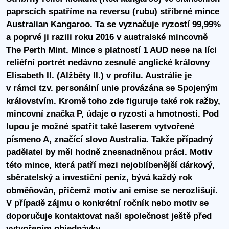
paprscích spatříme na reversu (rubu) stříbrné mince
Australian Kangaroo. Ta se vyznačuje ryzostí 99,99%
a poprvé ji razili roku 2016 v australské mincovně
The Perth Mint. Mince s platností 1 AUD nese na líci
reliéfní portrét nedávno zesnulé anglické královny
Elisabeth II. (Alžběty II.) v profilu. Austrálie je
v rámci tzv. personální unie provázána se Spojeným
královstvím. Kromě toho zde figuruje také rok ražby,
mincovní značka P, údaje o ryzosti a hmotnosti. Pod
lupou je možné spatřit také laserem vytvořené
písmeno A, značící slovo Australia. Takže případný
padělatel by měl hodně znesnadněnou práci. Motiv
této mince, která patří mezi nejoblíbenější dárkový,
sběratelský a investiční peníz, bývá každý rok
obměňován, přičemž motiv ani emise se nerozlišují.
V případě zájmu o konkrétní ročník nebo motiv se
doporučuje kontaktovat naši společnost ještě před
vytvořením objednávky.