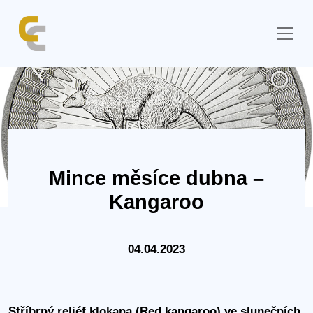
Mince měsíce dubna –
Kangaroo
04.04.2023
Stříbrný reliéf klokana (Red kangaroo) ve slunečních